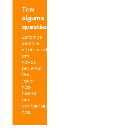
Tem
alguma
questão?
Estamos
sempre
interessados
em
novos
projetos!
Por
favor
não
hesite
em
contactar-
nos.