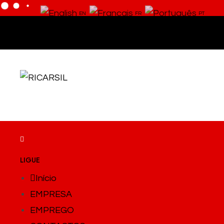
EN
FR
PT
Skip
to
content
LIGUE
Início
EMPRESA
EMPREGO