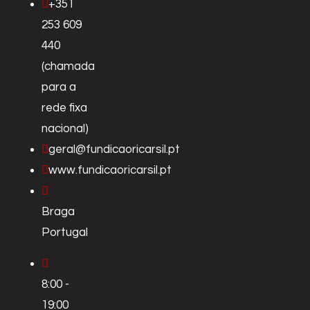
+351
253 609
440
(chamada
para a
rede fixa
nacional)
geral@fundicaoricarsil.pt
www.fundicaoricarsil.pt
Braga
Portugal
8:00 -
19:00