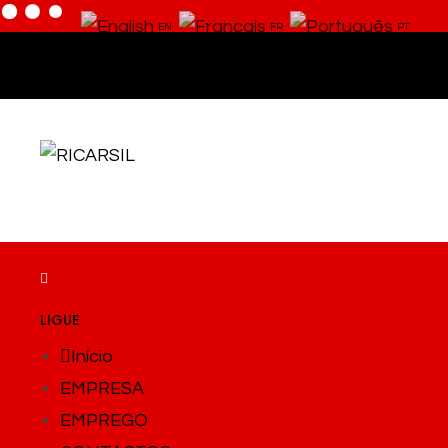
EN
FR
PT
Skip
to
content
LIGUE
Início
EMPRESA
EMPREGO