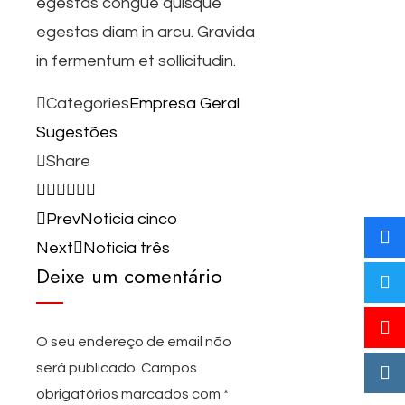
egestas congue quisque
egestas diam in arcu. Gravida
in fermentum et sollicitudin.
Categories
Empresa
Geral
Sugestões
Share
Facebook
Twitter
LinkedIn
Pinterest
WhatsApp
Email
Prev
Noticia cinco
Next
Noticia três
Deixe um comentário
O seu endereço de email não
será publicado.
Campos
obrigatórios marcados com
*