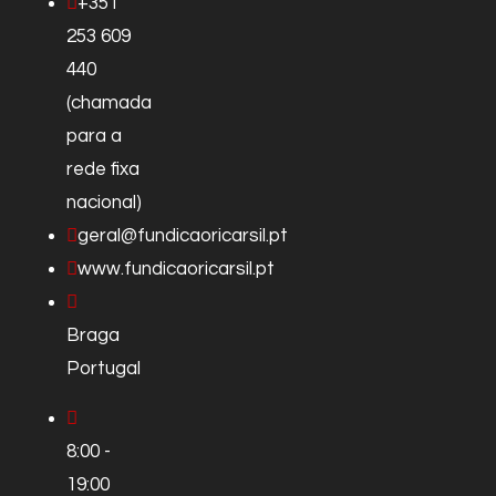
+351
253 609
440
(chamada
para a
rede fixa
nacional)
geral@fundicaoricarsil.pt
www.fundicaoricarsil.pt
Braga
Portugal
8:00 -
19:00