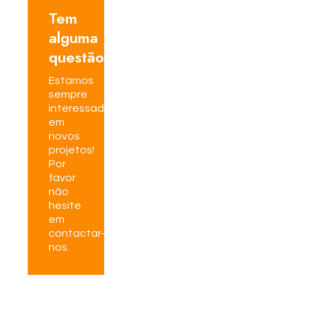
Tem
alguma
questão?
Estamos
sempre
interessados
em
novos
projetos!
Por
favor
não
hesite
em
contactar-
nos.